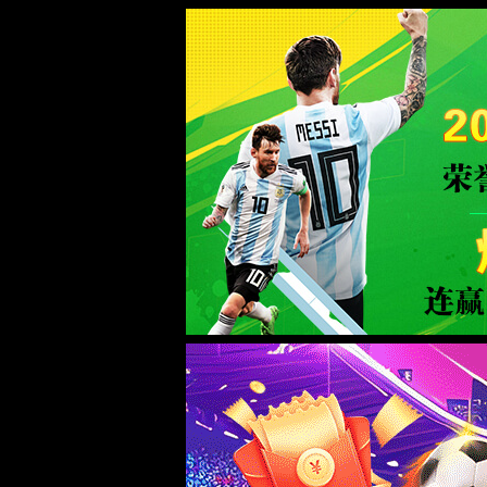
金沙9570(Macau)股份有限公司-Offici
联系我们: 0572-5015000
关于我们
金沙9570登录中国入
关于我们
口
您的位置：
金沙9570登录中国入口
->
产品与服务
->
->