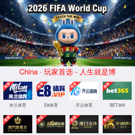
金沙9570(Macau)股份有限公司-
Official website
联系我们: 0572-5015000
关于我们
金沙9570登录中国入
关于我们
产品与服务
口
您的位置：
金沙9570登录中国入口
->
技术支持
->
SACHS制管线