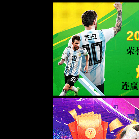
金沙9570(Macau)股份有限公司-Offici
联系我们: 0572-5015000
关于我们
金沙9570登录中国入
关于我们
口
您的位置：
金沙9570登录中国入口
->
技术支持
->
->
检