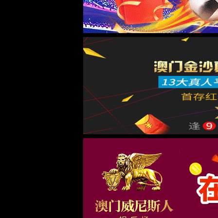
技术支持
检验设
生产设备
检验设备
技术实力