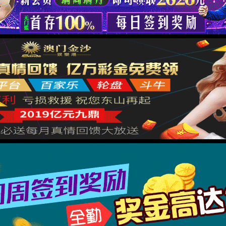
备
品名：盐雾试验机