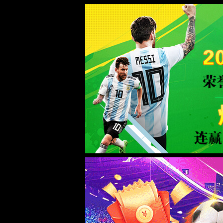
金沙9570(Macau)股份有限公司-Offici
联系我们: 0572-5015000
关于我们
金沙9570登录中国入
关于我们
口
您的位置：
金沙9570登录中国入口
->
技术支持
->
->
检