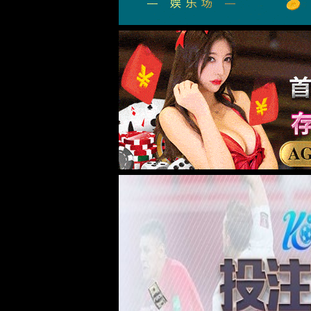
金沙9570登录中国
关于我们
产
入口
技术支持：
捷点科技