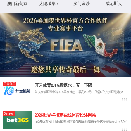
阻尼器
电控减振器
磁流变减振器
改装减振器
研发智造
核心技术能力
实验能力
调试能力
智能工厂
可持续发展
管理架构
可持续发展理念
环境责任
公益事业
人才基地
人才理念
人文关怀
招聘信息
联系我们
媒体中心
公司新闻