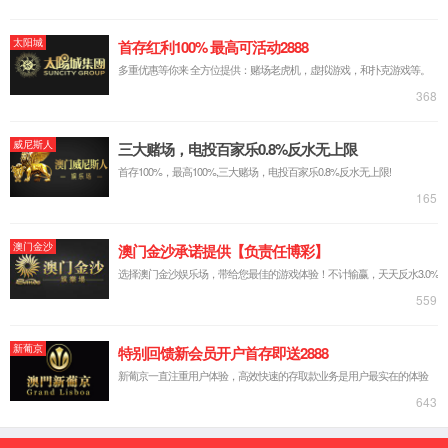
行业新闻
联系我们
联系方式
留言咨询

全球站 Global Website

中文
EN
金沙9570登录中国入口
关于我们
企业简介
产品中心
双筒减振器
单筒减振器
阻尼器
电控减振器
磁流变减振器
改装减振器
研发智造
核心技术能力
实验能力
调试能力