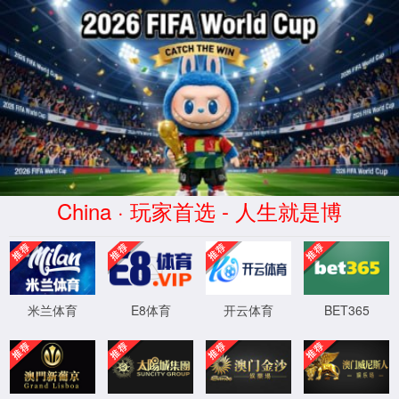
金沙9570(Macau)股份有限公司-
Official website
联系我们: 0572-5015000
关于我们
金沙9570登录中国入
关于我们
产品与服务
口
您的位置：
金沙9570登录中国入口
->
产品与服务
->
底盘减震器