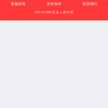
2025-03-24
金沙9570登录中国
关于我们
产品与服务
入口
办公地址：安吉
技术支持：
捷点科技
工厂地址：安吉
版权所有 (c)
金沙9570官方
电 话：0572-
浙ICP备10202121号-1