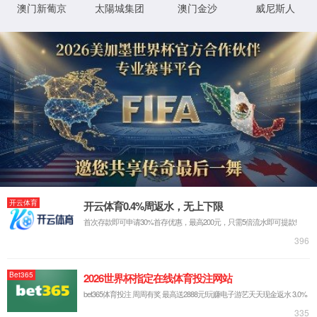
产品与服务
产品目录
乘用车
磁流变减振器
2025-03-24
电控减振器